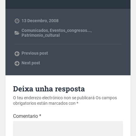
13 Decembro, 2008
Comunicados
,
Eventos_congresos...
,
Patrimonio_cultural
Previous post
Next post
Deixa unha resposta
O teu enderezo electrónico non se publicará
Os campos
obrigatorios están marcados con
*
Comentario
*