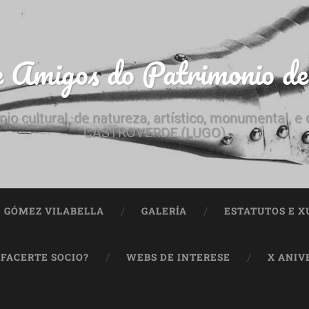
e Amigos do Patrimonio d
nio cultural, de natureza, artístico, monumental, 
CASTROVERDE (LUGO)
ª GÓMEZ VILABELLA
GALERÍA
ESTATUTOS E X
 FACERTE SOCIO?
WEBS DE INTERESE
X ANIV