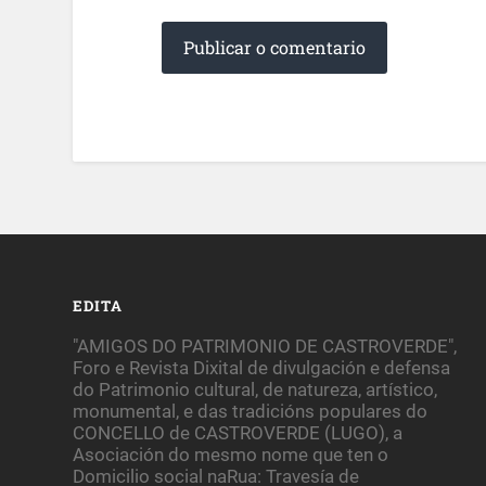
EDITA
"AMIGOS DO PATRIMONIO DE CASTROVERDE",
Foro e Revista Dixital de divulgación e defensa
do Patrimonio cultural, de natureza, artístico,
monumental, e das tradicións populares do
CONCELLO de CASTROVERDE (LUGO), a
Asociación do mesmo nome que ten o
Domicilio social naRua: Travesía de