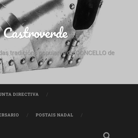
e Castroverde
e das tradicións populares do CONCELLO de
UNTA DIRECTIVA
ERSARIO
POSTAIS NADAL