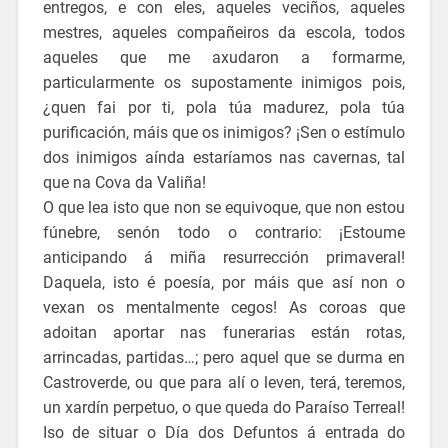
entregos, e con eles, aqueles veciños, aqueles
mestres, aqueles compañeiros da escola, todos
aqueles que me axudaron a formarme,
particularmente os supostamente inimigos pois,
¿quen fai por ti, pola túa madurez, pola túa
purificación, máis que os inimigos? ¡Sen o estímulo
dos inimigos aínda estaríamos nas cavernas, tal
que na Cova da Valiña!
O que lea isto que non se equivoque, que non estou
fúnebre, senón todo o contrario: ¡Estoume
anticipando á miña resurrección primaveral!
Daquela, isto é poesía, por máis que así non o
vexan os mentalmente cegos! As coroas que
adoitan aportar nas funerarias están rotas,
arrincadas, partidas…; pero aquel que se durma en
Castroverde, ou que para alí o leven, terá, teremos,
un xardín perpetuo, o que queda do Paraíso Terreal!
Iso de situar o Día dos Defuntos á entrada do