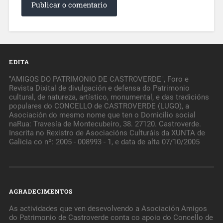
EDITA
"AMIGOS DO PATRIMONIO DE CASTROVERDE", Foro e
Revista Dixital de divulgación e defensa do Patrimonio
cultural, de natureza, artístico, monumental, e das tradicións
populares do CONCELLO de CASTROVERDE (LUGO), a
Asociación do mesmo nome que ten o Domicilio social
naRua: Travesía de Montecubeiro, 38. 27120. Castroverde.
Inscrita no Rexistro de Asociacións Culturáis da XUNTA de
Galicia co nº: 2005 - 008993 - 1, e data de alta 07/10/2005
AGRADECIMENTOS
As actividades que ven desevolvendo a Asociación Amigos
do Patrimonio de Castroverde conta co apoio do Concello de