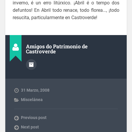
inverno, é un erro litúrxico. ¡Abril é o tempo dos
defuntos! En Abril todo renace, todo florea…, ¡todo
resucita, particularmente en Castroverde!
Amigos do Patrimonio de
Castroverde
31 Marzo, 2008
Miscelánea
Previous post
Next post