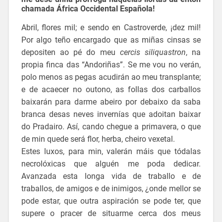
chamada África Occidental Española!
Abril, flores mil; e sendo en Castroverde, ¡dez mil!
Por algo teño encargado que as miñas cinsas se
depositen ao pé do meu
cercis
siliquastron
, na
propia finca das “Andoriñas”. Se me vou no verán,
polo menos as pegas acudirán ao meu transplante;
e de acaecer no outono, as follas dos carballos
baixarán para darme abeiro por debaixo da saba
branca desas neves invernías que adoitan baixar
do Pradairo. Así, cando chegue a primavera, o que
de min quede será flor, herba, cheiro vexetal.
Estes luxos, para min, valerán máis que tódalas
necrolóxicas que alguén me poda dedicar.
Avanzada esta longa vida de traballo e de
traballos, de amigos e de inimigos, ¿onde mellor se
pode estar, que outra aspiración se pode ter, que
supere o pracer de situarme cerca dos meus