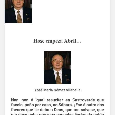
Hoxe empeza Abril…
Xosé María Gómez Vilabella
Non, non é igual resucitar en Castroverde que
facelo, poño por caso, no Sáhara. ¡Ese é outro dos
favores que lle debo a Deus, que me salvase, que
me dese unha prórroga naquelas liortas da entón