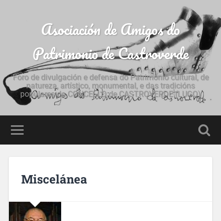
Asociación de Amigos do
Patrimonio de Castroverde
Foro de divulgación e defensa do Patrimonio cultural, de
natureza, artístico, monumental, e das tradicións
populares do CONCELLO de CASTROVERDE (LUGO)
Miscelánea