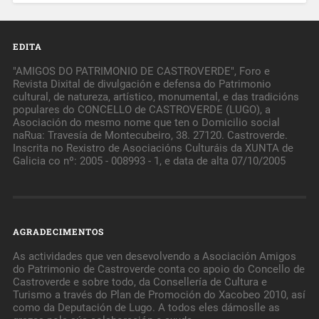
EDITA
"AMIGOS DO PATRIMONIO DE CASTROVERDE", Foro e
Revista Dixital de divulgación e defensa do Patrimonio
cultural, de natureza, artístico, monumental, e das tradicións
populares do CONCELLO de CASTROVERDE (LUGO), a
Asociación do mesmo nome que ten o Domicilio social
naRua: Travesía de Montecubeiro, 38. 27120. Castroverde.
Inscrita no Rexistro de Asociacións Culturáis da XUNTA de
Galicia co nº: 2005 - 008993 - 1, e data de alta 07/10/2005
AGRADECIMENTOS
As actividades que ven desevolvendo a Asociación Amigos
do Patrimonio de Castroverde conta co apoio do Concello de
Castroverde e sobre todo, da Consellería de Cultura e
Turismo a través do Plan de Promoción do Xacobeo 2010, así
como da Deputación de Lugo. A todos eles dámoslle as