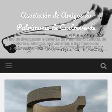
Asociación de Amigos do
Patrimonio de Castroverde
Foro de divulgación e defensa do Patrimonio cultural, de
natureza, artístico, monumental, e das tradicións
populares do CONCELLO de CASTROVERDE (LUGO)