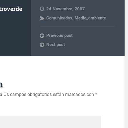
troverde
24 Novembro, 2007
Comunicados
,
Medio_ambiente
Previous post
Next post
a
rá
Os campos obrigatorios están marcados con
*