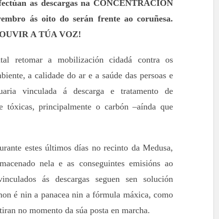
e efectúan as descargas na CONCENTRACIÓN
embro ás oito do serán frente ao coruñesa.
FAI OUVIR A TÚA VOZ!
l retomar a mobilización cidadá contra os
iente, a calidade do ar e a saúde das persoas e
uaria vinculada á descarga e tratamento de
e tóxicas, principalmente o carbón –aínda que
rante estes últimos días no recinto da Medusa,
macenado nela e as conseguintes emisións ao
vinculados ás descargas seguen sen solución
 non é nin a panacea nin a fórmula máxica, como
ran no momento da súa posta en marcha.