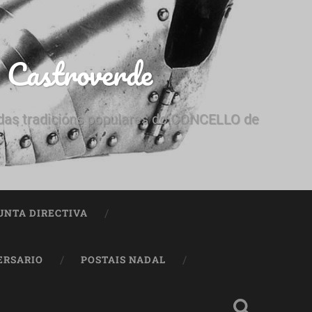
e Castroverde
e das tradicións populares do CONCELLO de
UNTA DIRECTIVA
ERSARIO
POSTAIS NADAL