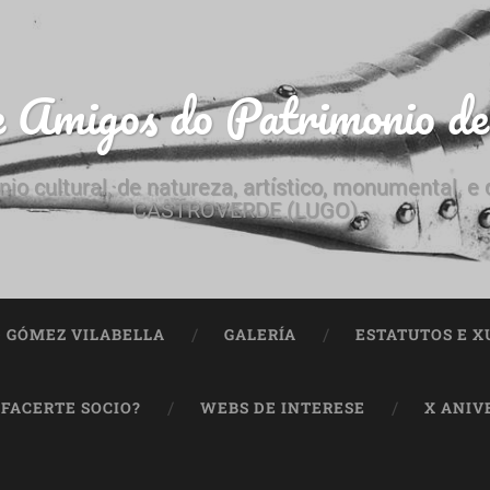
e Amigos do Patrimonio d
nio cultural, de natureza, artístico, monumental, 
CASTROVERDE (LUGO)
ª GÓMEZ VILABELLA
GALERÍA
ESTATUTOS E X
 FACERTE SOCIO?
WEBS DE INTERESE
X ANIV