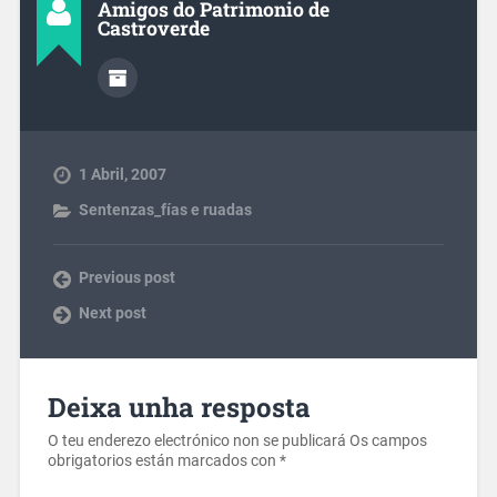
Amigos do Patrimonio de
Castroverde
1 Abril, 2007
Sentenzas_fías e ruadas
Previous post
Next post
Deixa unha resposta
O teu enderezo electrónico non se publicará
Os campos
obrigatorios están marcados con
*