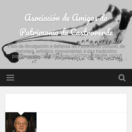
Asociación de Amigos do
Patrimonio de Castroverde
Foro de divulgación e defensa do Patrimonio cultural, de
natureza, artístico, monumental, e das tradicións
populares do CONCELLO de CASTROVERDE (LUGO)