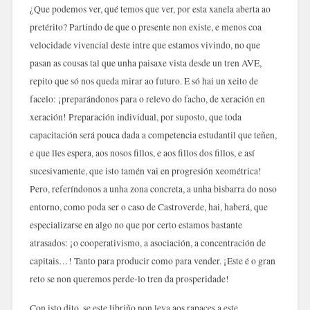
¿Que podemos ver, qué temos que ver, por esta xanela aberta ao
pretérito? Partindo de que o presente non existe, e menos coa
velocidade vivencial deste intre que estamos vivindo, no que
pasan as cousas tal que unha paisaxe vista desde un tren AVE,
repito que só nos queda mirar ao futuro. E só hai un xeito de
facelo: ¡preparándonos para o relevo do facho, de xeración en
xeración! Preparación individual, por suposto, que toda
capacitación será pouca dada a competencia estudantil que teñen,
e que lles espera, aos nosos fillos, e aos fillos dos fillos, e así
sucesivamente, que isto tamén vai en progresión xeométrica!
Pero, referíndonos a unha zona concreta, a unha bisbarra do noso
entorno, como poda ser o caso de Castroverde, hai, haberá, que
especializarse en algo no que por certo estamos bastante
atrasados: ¡o cooperativismo, a asociación, a concentración de
capitais…! Tanto para producir como para vender. ¡Este é o gran
reto se non queremos perde-lo tren da prosperidade!
Con isto dito, se este libriño non leva aos rapaces a este