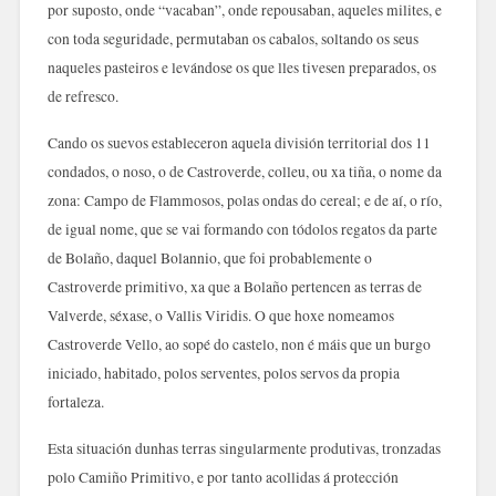
por suposto, onde “vacaban”, onde repousaban, aqueles milites, e
con toda seguridade, permutaban os cabalos, soltando os seus
naqueles pasteiros e levándose os que lles tivesen preparados, os
de refresco.
Cando os suevos estableceron aquela división territorial dos 11
condados, o noso, o de Castroverde, colleu, ou xa tiña, o nome da
zona: Campo de Flammosos, polas ondas do cereal; e de aí, o río,
de igual nome, que se vai formando con tódolos regatos da parte
de Bolaño, daquel Bolannio, que foi probablemente o
Castroverde primitivo, xa que a Bolaño pertencen as terras de
Valverde, séxase, o Vallis Viridis. O que hoxe nomeamos
Castroverde Vello, ao sopé do castelo, non é máis que un burgo
iniciado, habitado, polos serventes, polos servos da propia
fortaleza.
Esta situación dunhas terras singularmente produtivas, tronzadas
polo Camiño Primitivo, e por tanto acollidas á protección