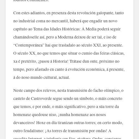
Con estes adiantos, en presenza desta revolución galopante, tanto
no industrial coma no mercantil, haberá que engadir un novo
capítulo ao Tema das Idades Históricas: Á Media poderá seguir
chamándoselle así, pero a Moderna deixou de ser tal, e iso de
“Contemporánea” hai que trasladalo ao século XXI, ao presente.
O século XX, no que temos que situar o cumio das feiras clásicas,
xa é pretérito, ¡pasou á Historia! Trátase dun onte, próximo no
tempo, pero afastado en canto á evolución económica, á presente,
á do noso mundo cultural, actual.
Neste campo dos relevos, nesta transmisión do facho olímpico, o
castelo de Castroverde segue sendo un símbolo, o máis concreto
que temos, e por ende, o máis significativo, pero a súa torre da
homenaxe quedouse niso, ¡nunha homenaxe aos nosos
devanceiros! Hoxe en día tiranizan outras torres; en certo modo,
outro feudalismo: ¡As torres de transmisión por ondas! A
susodita Internet, a telefonía sen fíos, etcétera. Ordes, consignas,