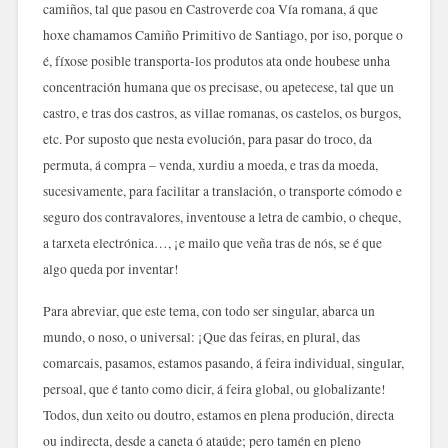
camiños, tal que pasou en Castroverde coa Vía romana, á que
hoxe chamamos Camiño Primitivo de Santiago, por iso, porque o
é, fíxose posible transporta-los produtos ata onde houbese unha
concentración humana que os precisase, ou apetecese, tal que un
castro, e tras dos castros, as villae romanas, os castelos, os burgos,
etc. Por suposto que nesta evolución, para pasar do troco, da
permuta, á compra – venda, xurdiu a moeda, e tras da moeda,
sucesivamente, para facilitar a translación, o transporte cómodo e
seguro dos contravalores, inventouse a letra de cambio, o cheque,
a tarxeta electrónica…, ¡e mailo que veña tras de nós, se é que
algo queda por inventar!
Para abreviar, que este tema, con todo ser singular, abarca un
mundo, o noso, o universal: ¡Que das feiras, en plural, das
comarcais, pasamos, estamos pasando, á feira individual, singular,
persoal, que é tanto como dicir, á feira global, ou globalizante!
Todos, dun xeito ou doutro, estamos en plena produción, directa
ou indirecta, desde a caneta ó ataúde; pero tamén en pleno