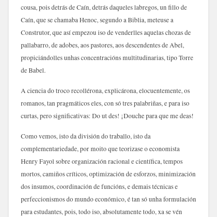
cousa, pois detrás de Caín, detrás daqueles labregos, un fillo de
Caín, que se chamaba Henoc, segundo a Biblia, meteuse a
Construtor, que así empezou iso de venderlles aquelas chozas de
pallabarro, de adobes, aos pastores, aos descendentes de Abel,
propiciándolles unhas concentracións multitudinarias, tipo Torre
de Babel.
A ciencia do troco recollérona, explicárona, elocuentemente, os
romanos, tan pragmáticos eles, con só tres palabriñas, e para iso
curtas, pero significativas: Do ut des! ¡Douche para que me deas!
Como vemos, isto da división do traballo, isto da
complementariedade, por moito que teorizase o economista
Henry Fayol sobre organización racional e científica, tempos
mortos, camiños críticos, optimización de esforzos, minimización
dos insumos, coordinación de funcións, e demais técnicas e
perfeccionismos do mundo económico, é tan só unha formulación
para estudantes, pois, todo iso, absolutamente todo, xa se vén