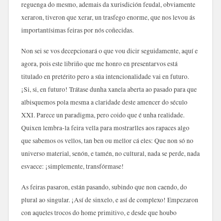
reguenga do mesmo, ademais da xurisdición feudal, obviamente
xeraron, tiveron que xerar, un trasfego enorme, que nos levou ás
importantísimas feiras por nós coñecidas.
Non sei se vos decepcionará o que vou dicir seguidamente, aquí e
agora, pois este libriño que me honro en presentarvos está
titulado en pretérito pero a súa intencionalidade vai en futuro.
¡Si, si, en futuro! Trátase dunha xanela aberta ao pasado para que
albisquemos pola mesma a claridade deste amencer do século
XXI. Parece un paradigma, pero coido que é unha realidade.
Quixen lembra-la feira vella para mostrarlles aos rapaces algo
que sabemos os vellos, tan ben ou mellor cá eles: Que non só no
universo material, senón, e tamén, no cultural, nada se perde, nada
esvaece: ¡simplemente, transfórmase!
As feiras pasaron, están pasando, subindo que non caendo, do
plural ao singular. ¡Así de sinxelo, e así de complexo! Empezaron
con aqueles trocos do home primitivo, e desde que houbo