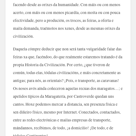
facendo desde as orixes da humanidade. Con máis ou con menos
acerto, con máis ou con menos picardía, con moita ou con pouca
efectividade, pero a produción, os trocos, as feiras, a oferta e
maila demanda, traémolos nos xenes, desde as mesmas orixes da
civilización.
Daquela cómpre deducir que non será tanta vulgaridade falar das
feiras xa que, facéndoo, do que realmente estaremos tratando é da
propia Historia da Civilización. Por certo, ¿que tiveron de
común, todas elas, tódalas civilizacións, e máis concretamente as
antigas; para nós, as orientais? ¡Pois, o transporte, as caravanas!
Os nosos avós aínda coñeceron aquelas recuas dos maragatos…; e
apelidos típicos da Maragatería, por Castroverde quedan uns
cantos. Hoxe podemos mercar a distancia, sen presenza física e
sen diñeiro físico, mesmo por Internet. Conectados, contactados,
entre as redes electrónicas e mailas empresas de transporte,
mándannos, recibimos, de todo, ¡a domicilio! ¡De todo, e de
tódolos Continentes!