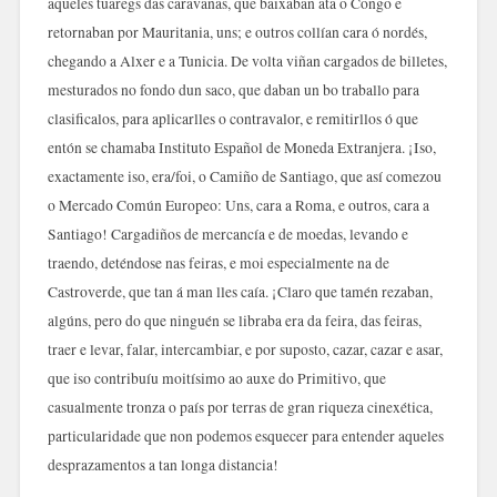
aqueles tuaregs das caravanas, que baixaban ata o Congo e
retornaban por Mauritania, uns; e outros collían cara ó nordés,
chegando a Alxer e a Tunicia. De volta viñan cargados de billetes,
mesturados no fondo dun saco, que daban un bo traballo para
clasificalos, para aplicarlles o contravalor, e remitirllos ó que
entón se chamaba Instituto Español de Moneda Extranjera. ¡Iso,
exactamente iso, era/foi, o Camiño de Santiago, que así comezou
o Mercado Común Europeo: Uns, cara a Roma, e outros, cara a
Santiago! Cargadiños de mercancía e de moedas, levando e
traendo, deténdose nas feiras, e moi especialmente na de
Castroverde, que tan á man lles caía. ¡Claro que tamén rezaban,
algúns, pero do que ninguén se libraba era da feira, das feiras,
traer e levar, falar, intercambiar, e por suposto, cazar, cazar e asar,
que iso contribuíu moitísimo ao auxe do Primitivo, que
casualmente tronza o país por terras de gran riqueza cinexética,
particularidade que non podemos esquecer para entender aqueles
desprazamentos a tan longa distancia!