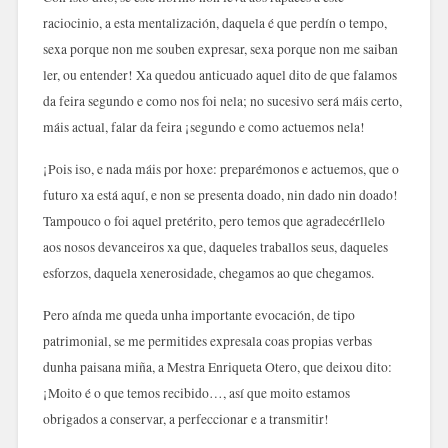
raciocinio, a esta mentalización, daquela é que perdín o tempo,
sexa porque non me souben expresar, sexa porque non me saiban
ler, ou entender! Xa quedou anticuado aquel dito de que falamos
da feira segundo e como nos foi nela; no sucesivo será máis certo,
máis actual, falar da feira ¡segundo e como actuemos nela!
¡Pois iso, e nada máis por hoxe: preparémonos e actuemos, que o
futuro xa está aquí, e non se presenta doado, nin dado nin doado!
Tampouco o foi aquel pretérito, pero temos que agradecérllelo
aos nosos devanceiros xa que, daqueles traballos seus, daqueles
esforzos, daquela xenerosidade, chegamos ao que chegamos.
Pero aínda me queda unha importante evocación, de tipo
patrimonial, se me permitides expresala coas propias verbas
dunha paisana miña, a Mestra Enriqueta Otero, que deixou dito:
¡Moito é o que temos recibido…, así que moito estamos
obrigados a conservar, a perfeccionar e a transmitir!