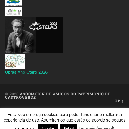
Obras Ano Otero 2026
© 2026
ASOCIACIÓN DE AMIGOS DO PATRIMONIO DE
CASTROVERDE
UP ↑
Esta web emprega cookies para poder funcionar e mellorar a
Web creada, aloxada e mantida por Café Dixital SL - 2026.
experiencia de uso. Asumiremos que estás de acordo se segues
Visítanos en
https://cafedixital.com
ou ponte en contacto
con nos en
info@cafedixital.com
.
navegando.
Ler máis (español)
Aceptar
Reject