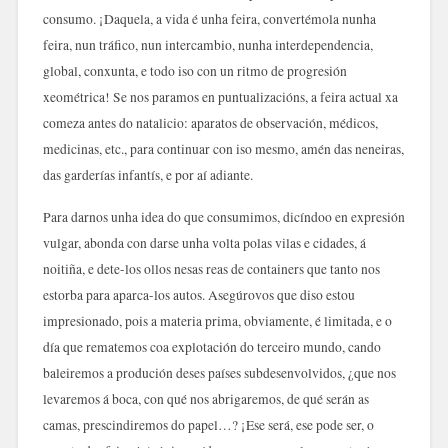
consumo. ¡Daquela, a vida é unha feira, convertémola nunha
feira, nun tráfico, nun intercambio, nunha interdependencia,
global, conxunta, e todo iso con un ritmo de progresión
xeométrica! Se nos paramos en puntualizacións, a feira actual xa
comeza antes do natalicio: aparatos de observación, médicos,
medicinas, etc., para continuar con iso mesmo, amén das neneiras,
das garderías infantís, e por aí adiante.
Para darnos unha idea do que consumimos, dicíndoo en expresión
vulgar, abonda con darse unha volta polas vilas e cidades, á
noitiña, e dete-los ollos nesas reas de containers que tanto nos
estorba para aparca-los autos. Asegúrovos que diso estou
impresionado, pois a materia prima, obviamente, é limitada, e o
día que rematemos coa explotación do terceiro mundo, cando
baleiremos a produción deses países subdesenvolvidos, ¿que nos
levaremos á boca, con qué nos abrigaremos, de qué serán as
camas, prescindiremos do papel…? ¡Ese será, ese pode ser, o