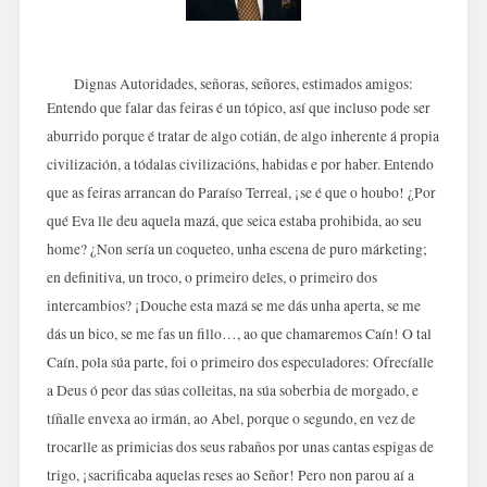
Dignas Autoridades, señoras, señores, estimados amigos:
Entendo que falar das feiras é un tópico, así que incluso pode ser
aburrido porque é tratar de algo cotián, de algo inherente á propia
civilización, a tódalas civilizacións, habidas e por haber. Entendo
que as feiras arrancan do Paraíso Terreal, ¡se é que o houbo! ¿Por
qué Eva lle deu aquela mazá, que seica estaba prohibida, ao seu
home? ¿Non sería un coqueteo, unha escena de puro márketing;
en definitiva, un troco, o primeiro deles, o primeiro dos
intercambios? ¡Douche esta mazá se me dás unha aperta, se me
dás un bico, se me fas un fillo…, ao que chamaremos Caín! O tal
Caín, pola súa parte, foi o primeiro dos especuladores: Ofrecíalle
a Deus ó peor das súas colleitas, na súa soberbia de morgado, e
tíñalle envexa ao irmán, ao Abel, porque o segundo, en vez de
trocarlle as primicias dos seus rabaños por unas cantas espigas de
trigo, ¡sacrificaba aquelas reses ao Señor! Pero non parou aí a