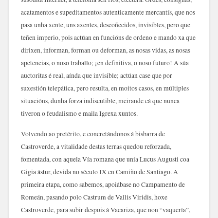
acatamentos e supeditamentos autenticamente mercantís, que nos
pasa unha xente, uns axentes, descoñecidos, invisibles, pero que
teñen imperio, pois actúan en funcións de ordeno e mando xa que
dirixen, informan, forman ou deforman, as nosas vidas, as nosas
apetencias, o noso traballo; ¡en definitiva, o noso futuro! A súa
auctoritas é real, aínda que invisible; actúan case que por
suxestión telepática, pero resulta, en moitos casos, en múltiples
situacións, dunha forza indiscutible, meirande cá que nunca
tiveron o feudalismo e maila Igrexa xuntos.
Volvendo ao pretérito, e concretándonos á bisbarra de
Castroverde, a vitalidade destas terras quedou reforzada,
fomentada, con aquela Vía romana que unía Lucus Augusti coa
Gigia ástur, devida no século IX en Camiño de Santiago. A
primeira etapa, como sabemos, apoiábase no Campamento de
Romeán, pasando polo Castrum de Vallis Viridis, hoxe
Castroverde, para subir despois á Vacariza, que non “vaquería”,