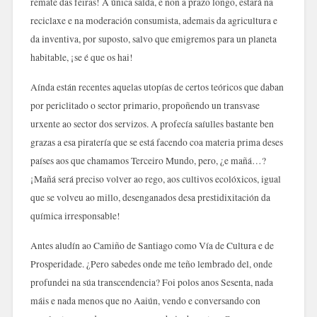
remate das feiras! A única saída, e non a prazo longo, estará na
reciclaxe e na moderación consumista, ademais da agricultura e
da inventiva, por suposto, salvo que emigremos para un planeta
habitable, ¡se é que os hai!
Aínda están recentes aquelas utopías de certos teóricos que daban
por periclitado o sector primario, propoñendo un transvase
urxente ao sector dos servizos. A profecía saíulles bastante ben
grazas a esa piratería que se está facendo coa materia prima deses
países aos que chamamos Terceiro Mundo, pero, ¿e mañá…?
¡Mañá será preciso volver ao rego, aos cultivos ecolóxicos, igual
que se volveu ao millo, desenganados desa prestidixitación da
química irresponsable!
Antes aludín ao Camiño de Santiago como Vía de Cultura e de
Prosperidade. ¿Pero sabedes onde me teño lembrado del, onde
profundei na súa transcendencia? Foi polos anos Sesenta, nada
máis e nada menos que no Aaiún, vendo e conversando con