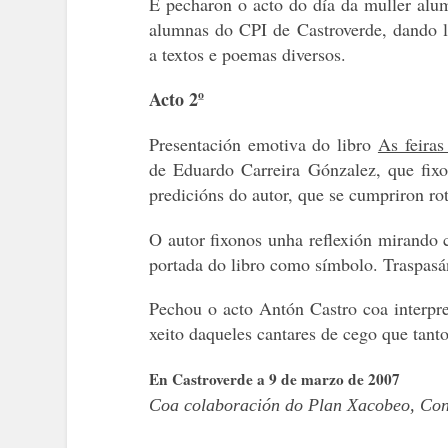
E pecharon o acto do día da muller alu
alumnas do CPI de Castroverde, dando l
a textos e poemas diversos.
Acto 2º
Presentación emotiva do libro
As feira
de Eduardo Carreira Gónzalez, que fixo
predicións do autor, que se cumpriron r
O autor
fixonos unha reflexión mirando c
portada do libro como símbolo. Traspasá
Pechou o acto Antón Castro coa interpre
xeito daqueles cantares de cego que tant
En Castroverde a 9 de marzo de 2007
Coa
colaboración
do Plan Xacobeo, Cons