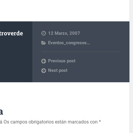
troverde
12 Marzo, 2007
Eventos_congresos...
Previous post
Next post
a
rá
Os campos obrigatorios están marcados con
*