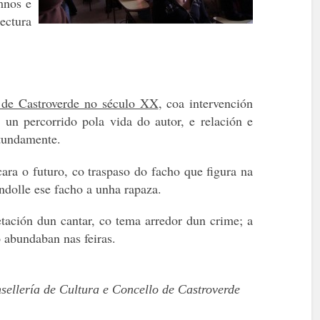
mnos e
ectura
s de Castroverde no século XX
,
coa intervención
 un percorrido pola vida do autor, e relación e
otundamente.
ara o futuro, co traspaso do facho que figura na
ndolle ese facho a unha rapaza.
tación dun cantar, co tema arredor dun crime; a
o abundaban nas feiras.
ellería de Cultura
e
Concello de Castroverde