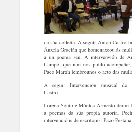
da súa colleita. A seguir Antón Castro i
Ánxela Gracián que homenaxeou ás muller
a un poema seu. A intervenvión de A
Campo, que non nos puido acompañar, 
Paco Martín lembrounos o
acto das mull
A seguir Intervención musical de 
Castro.
Lorena Souto e Mónica Armesto deron l
a poemas da súa propia autoría. Pec
intervencións de escritores, Paco Pestana