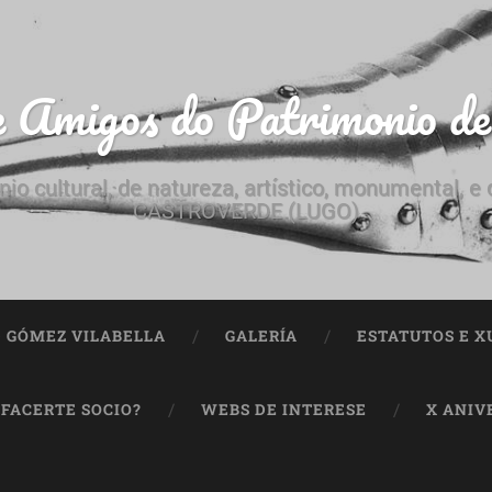
e Amigos do Patrimonio d
nio cultural, de natureza, artístico, monumental, 
CASTROVERDE (LUGO)
ª GÓMEZ VILABELLA
GALERÍA
ESTATUTOS E X
 FACERTE SOCIO?
WEBS DE INTERESE
X ANIV