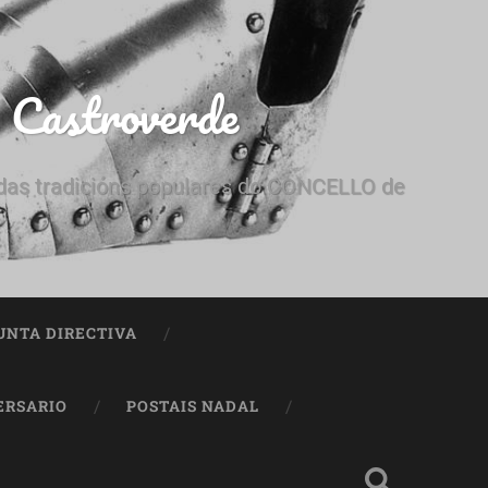
e Castroverde
e das tradicións populares do CONCELLO de
UNTA DIRECTIVA
ERSARIO
POSTAIS NADAL