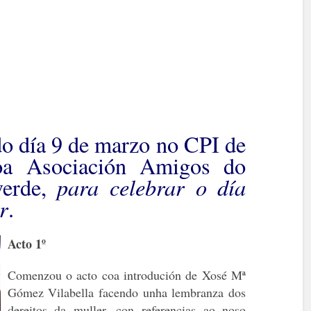
do día 9 de marzo no CPI de
coa Asociación Amigos do
para celebrar o día
verde,
r
.
Acto 1º
Comenzou o acto coa introdución de Xosé Mª
Gómez Vilabella facendo unha lembranza dos
dereitos da muller, con referencias ao noso