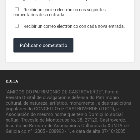
Recibir un correo electrónico cos seguintes
comentarios desa entrada.
Recibir un correo electrónico con cada nova entrada.
EDITA
"AMIGOS DO PATRIMONIO DE CASTROVERDE", Foro e
Revista Dixital de divulgación e defensa do Patrimonio
cultural, de natureza, artístico, monumental, e das tradicións
populares do CONCELLO de CASTROVERDE (LUGO), a
Asociación do mesmo nome que ten o Domicilio social
naRua: Travesía de Montecubeiro, 38. 27120. Castroverde.
Inscrita no Rexistro de Asociacións Culturáis da XUNTA de
Galicia co nº: 2005 - 008993 - 1, e data de alta 07/10/2005