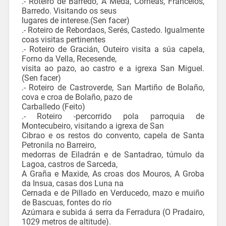
.- Roteiro de Barredo, A Meda, Córneas, Francelos,
Barredo. Visitando os seus
lugares de interese.(Sen facer)
.- Roteiro de Rebordaos, Serés, Castedo. Igualmente
coas visitas pertinentes
.- Roteiro de Gracián, Outeiro visita a súa capela,
Forno da Vella, Recesende,
visita ao pazo, ao castro e a igrexa San Miguel.
(Sen facer)
.- Roteiro de Castroverde, San Martiño de Bolaño,
cova e croa de Bolaño, pazo de
Carballedo (Feito)
.- Roteiro -percorrido pola parroquia de
Montecubeiro, visitando a igrexa de San
Cibrao e os restos do convento, capela de Santa
Petronila no Barreiro,
medorras de Eiladrán e de Santadrao, túmulo da
Lagoa, castros de Sarceda,
A Graña e Maxide, As croas dos Mouros, A Groba
da Insua, casas dos Luna na
Cernada e de Pillado en Verducedo, mazo e muiño
de Bascuas, fontes do río
Azúmara e subida á serra da Ferradura (O Pradairo,
1029 metros de altitude).