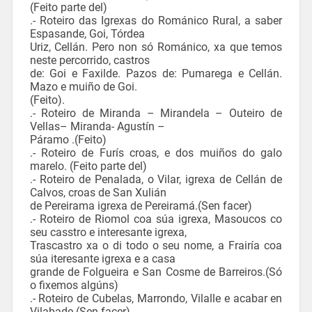
(Feito parte del)
.- Roteiro das Igrexas do Románico Rural, a saber
Espasande, Goi, Tórdea
Uriz, Cellán. Pero non só Románico, xa que temos
neste percorrido, castros
de: Goi e Faxilde. Pazos de: Pumarega e Cellán.
Mazo e muiño de Goi.
(Feito).
.- Roteiro de Miranda – Mirandela – Outeiro de
Vellas– Miranda- Agustín –
Páramo .(Feito)
.- Roteiro de Furís croas, e dos muiños do galo
marelo. (Feito parte del)
.- Roteiro de Penalada, o Vilar, igrexa de Cellán de
Calvos, croas de San Xulián
de Pereirama igrexa de Pereiramá.(Sen facer)
.- Roteiro de Riomol coa súa igrexa, Masoucos co
seu casstro e interesante igrexa,
Trascastro xa o di todo o seu nome, a Frairía coa
súa iteresante igrexa e a casa
grande de Folgueira e San Cosme de Barreiros.(Só
o fixemos algúns)
.- Roteiro de Cubelas, Marrondo, Vilalle e acabar en
Vilabade.(Sen facer)